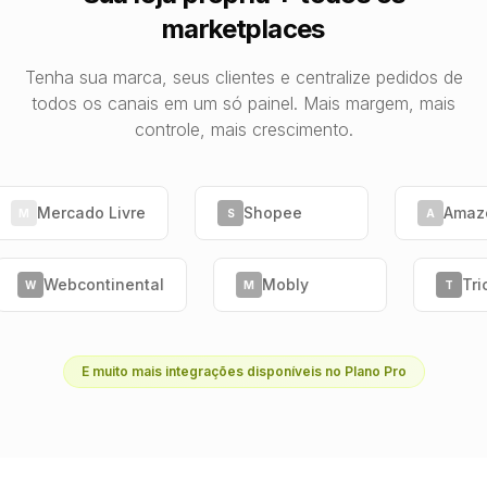
marketplaces
Tenha sua marca, seus clientes e centralize pedidos de
todos os canais em um só painel. Mais margem, mais
controle, mais crescimento.
Mercado Livre
Shopee
Amaz
M
S
A
Webcontinental
Mobly
Tr
W
M
T
E muito mais integrações disponíveis no Plano Pro